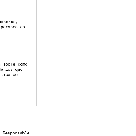
ponerse,
 personales.
a sobre cómo
de los que
ítica de
e Responsable