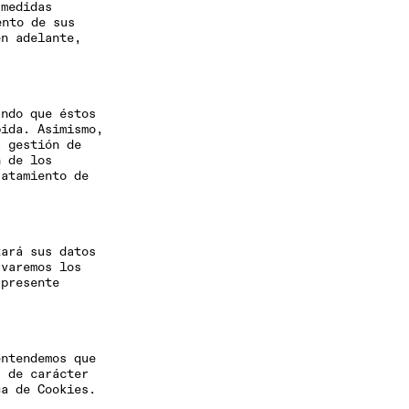
 medidas
ento de sus
en adelante,
ando que éstos
bida. Asimismo,
a gestión de
n de los
ratamiento de
tará sus datos
rvaremos los
 presente
entendemos que
s de carácter
ca de Cookies.