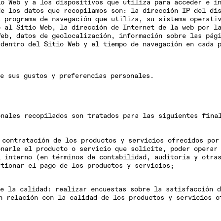
io Web y a los dispositivos que utiliza para acceder e i
de los datos que recopilamos son: la dirección IP del di
l programa de navegación que utiliza, su sistema operati
o al Sitio Web, la dirección de Internet de la web por l
Web, datos de geolocalización, información sobre las pág
 dentro del Sitio Web y el tiempo de navegación en cada 
re sus
gustos y preferencias personales
.
onales recopilados son tratados para las siguientes fina
 contratación de los productos y servicios ofrecidos por
onarle el producto o servicio que solicite, poder operar
l interno (en términos de contabilidad, auditoría y otra
stionar el pago de los productos y servicios;
e la calidad
: realizar encuestas sobre la satisfacción d
n relación con la calidad de los productos y servicios o