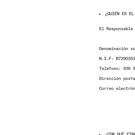
¿QUIÉN ES EL
El Responsable
Denominación s
N.I.F:
B729035
Teléfono:
936 9
Dirección post
Correo electró
¿CON QUÉ FIN