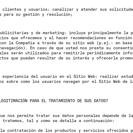
 clientes y usuarios
: canalizar y atender sus solicitude
s para su gestión y resolución;
ublicitarias y de marketing
: incluye principalmente la p
cios que ofrecemos y el hacer recomendaciones en función
con la Compañía a través de su sitio web (p.ej.: en base
navegación). En caso de que usted nos preste su consenti
ales serán utilizados para remitirle periódicamente info
ctos que puedan resultar de su interés y ofrecerle promo
 experiencia del usuario en el Sitio Web
: realizar estud
os sobre como los usuarios navegan por el Sitio Web de l
LEGITIMACIÓN PARA EL TRATAMIENTO DE SUS DATOS?
que nos permite tratar sus datos personales depende de l
s tratemos, tal y como se detalla a continuación:
la contratación de los productos y servicios ofrecidos p