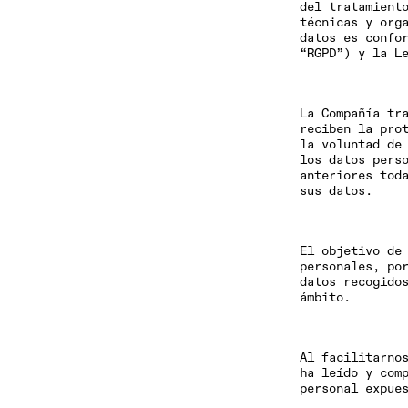
del tratamient
técnicas y org
datos es confo
“RGPD”) y la L
La Compañía tr
reciben la pro
la voluntad de
los datos pers
anteriores tod
sus datos.
El objetivo de
personales, po
datos recogido
ámbito.
Al facilitarno
ha leído y com
personal expue