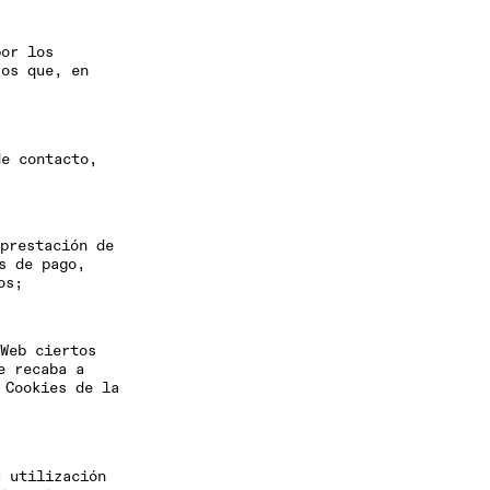
por los
ros que, en
de contacto,
prestación de
s de pago,
os;
Web ciertos
e recaba a
 Cookies de la
u utilización