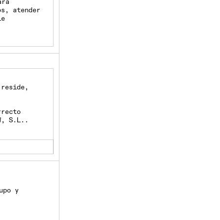
ara
os, atender
le
 reside,
rrecto
W
, S.L..
upo y