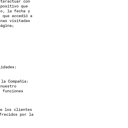
nteractuar con
spositivo que
vo, la fecha y
a que accedió a
inas visitadas
página;
lidades:
 la Compañía
:
 nuestro
s funciones
e los clientes
frecidos por la