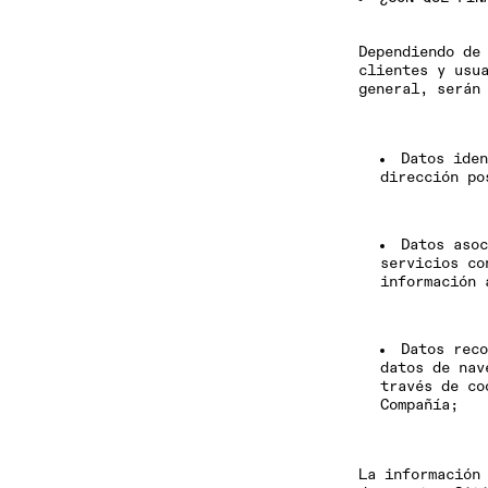
Dependiendo de
clientes y usu
general, serán
Datos
iden
dirección po
Datos aso
servicios
con
información 
Datos reco
datos de nav
través de co
Compañía;
La información