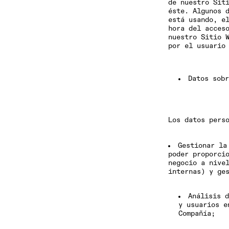
de nuestro Sit
éste. Algunos 
está usando, e
hora del acces
nuestro Sitio 
por el usuario
Datos sob
Los datos pers
Gestionar la
poder proporci
negocio a nive
internas) y ge
Análisis d
y usuarios e
Compañía;