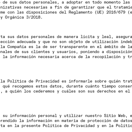
o de sus datos personales, a adoptar en todo momento las
anizativas necesarias a fin de garantizar que el tratami
rme con las disposiciones del Reglamento (UE) 2016/679 (
ey Orgánica 3/2018.
ata sus datos personales de manera lícita y leal, asegur
tección adecuada y que no son objeto de utilización inde
 la Compañía es la de ser transparente en el ámbito de l
onales de sus clientes y usuarios, poniendo a disposició
a la información necesaria acerca de la recopilación y t
 la Política de Privacidad es informarle sobre quién tra
r qué recogemos estos datos, durante cuánto tiempo conse
s, a quién los cederemos y cuáles son sus derechos en el
s su información personal y utilizar nuestro Sitio Web, 
prendido la información en materia de protección de dato
sta en la presente Política de Privacidad y en la Políti