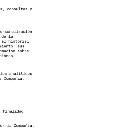
s, consultas y
ersonalización
 de la
 al historial
miento, sus
rmación sobre
ciones;
ios analíticos
a Compañía.
a finalidad
or la Compañía.