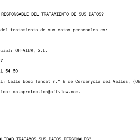
 RESPONSABLE DEL TRATAMIENTO DE SUS DATOS?
 del tratamiento de sus datos personales es:
ocial:
OFFVIEW
, S.L
.
37
1 54 50
al:
Calle Bosc Tancat n.º 8 de Cerdanyola del Vallés, (08
nico:
dataprotection@offview.com.
ALIDAD TRATAMOS SUS DATOS PERSONALES?