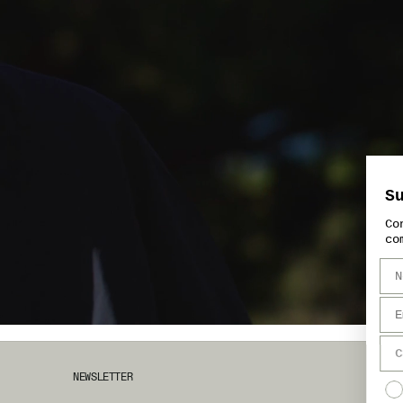
uscríbete a nuestra newsletter
nsigue un 10% de descuento para tu primera
mpra.
NEWSLETTER
He leído y acepto la política de privacidad