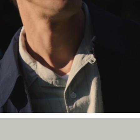
S
Co
co